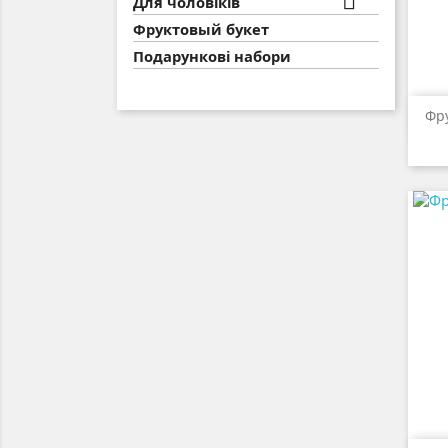

Для чоловіків
Фруктовый букет
Подарункові набори
Фру