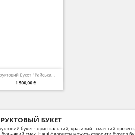

Швидкий перегляд
руктовий Букет "Райська...
Ціна
1 500,00 ₴
РУКТОВЫЙ БУКЕТ
уктовий букет - оригінальний, красивий і смачний презент
 будь-який смак. Наші флористи можуть створити букет з бу