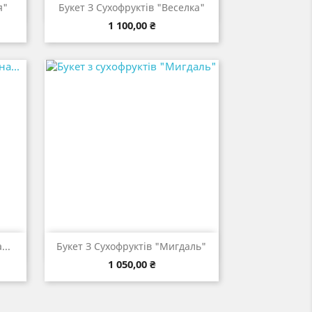

д
Швидкий перегляд
я"
Букет З Сухофруктів "Веселка"
Ціна
1 100,00 ₴

д
Швидкий перегляд
...
Букет З Сухофруктів "Мигдаль"
Ціна
1 050,00 ₴