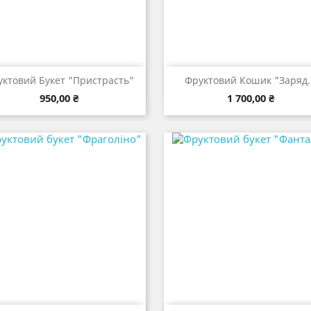


Швидкий перегляд
Швидкий перегля
ктовий Букет "Пристрасть"
Фруктовий Кошик "Заряд..
Ціна
Ціна
950,00 ₴
1 700,00 ₴