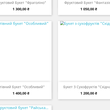


Швидкий перегляд
Швидкий перегля
уктовий Букет "Фраголіно"
Фруктовий Букет "Фантазі
Ціна
Ціна
1 300,00 ₴
1 050,00 ₴


Швидкий перегляд
Швидкий перегля
стівний Букет "Особливий"
Букет З Сухофруктів "Східна
Ціна
Ціна
1 400,00 ₴
1 200,00 ₴