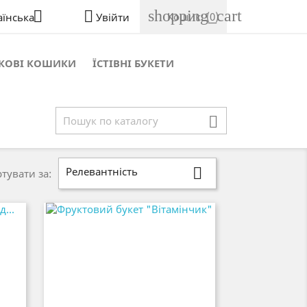
shopping_cart


Кошик:
(0)
аїнська
Увійти
КОВІ КОШИКИ
ЇСТІВНІ БУКЕТИ

Релевантність

тувати за: