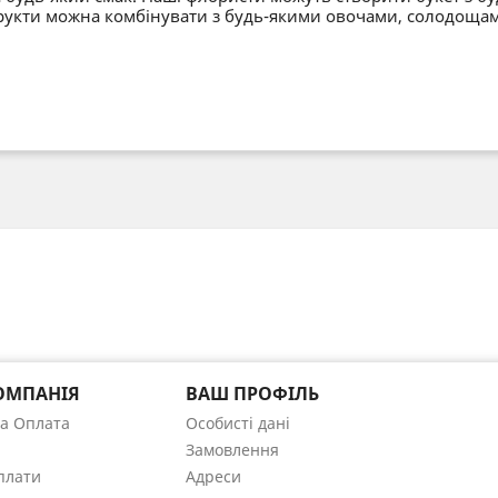
укти можна комбінувати з будь-якими овочами, солодощами
ОМПАНІЯ
ВАШ ПРОФІЛЬ
та Оплата
Особисті дані
Замовлення
плати
Адреси