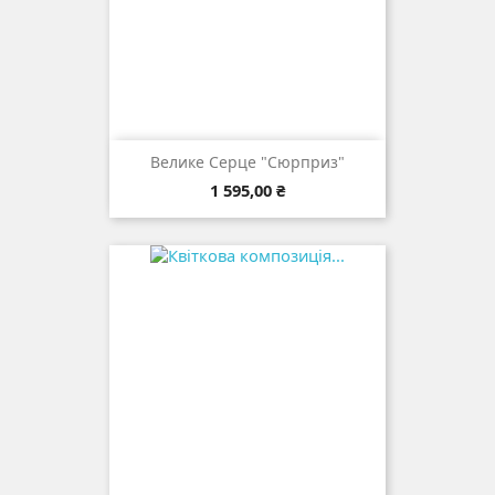
Велике Серце "Сюрприз"
Ціна
1 595,00 ₴