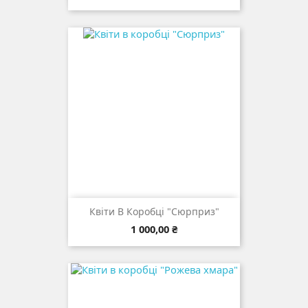
Квіти В Коробці "Сюрприз"
Ціна
1 000,00 ₴