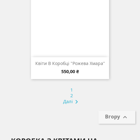
Квіти В Коробці "Рожева Хмара"
Ціна
550,00 ₴
1
2
Далі

Вгору
