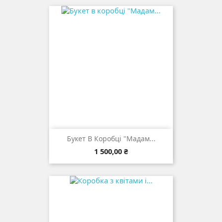
Букет В Коробці "Мадам...
Ціна
1 500,00 ₴