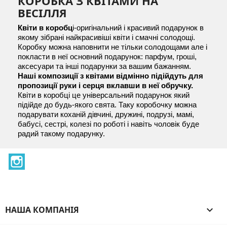
КОРОБКА З КВІТАМИ НА
ВЕСІЛЛЯ
Квіти в коробц
і-оригінальний і красивий подарунок в 
якому зібрані найкрасивіші квіти і смачні солодощі. 
Коробку можна наповнити не тільки солодощами але і 
покласти в неї основний подарунок: парфум, гроші, 
аксесуари та інші подарунки за вашим бажанням. 
Наші композиції з квітами відмінно підійдуть для 
пропозиції руки і серця вклавши в неї обручку.
Квіти в коробці це універсальний подарунок який 
підійде до будь-якого свята. Таку коробочку можна 
подарувати коханій дівчині, дружині, подрузі, мамі, 
бабусі, сестрі, колезі по роботі і навіть чоловік буде 
радий такому подарунку.
Instagram
НАША КОМПАНІЯ
