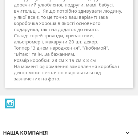
доречний улюбленої, подруги, мамі, бабусі,
вчительці ... Якщо потрібно здивувати людину,
у якої все є, то це точно ваш варіант! Така
коробочка хороша в якості основного
подарунка, так і на додаток до нього.
Склад: спрей троянди, хризантеми,
альстромерії, макаруни 20 шт, декор.
Топпер "З днем ​​народження", "Любимой",
"Вітаю" та ін. За бажанням.
Розмір коробки: 28 см х 19 см х 8 см
На момент оформлення замовлення коробка і
декор може незначно відрізнятися від
зазначених на фото.
Instagram
НАША КОМПАНІЯ
