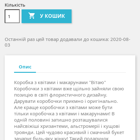
Кількість

У КОШИК
Останній раз цей товар додавали до кошика: 2020-08-
03
Опис
Коробка з квітами і макарунами "Вітаю"
Коробочки з квітами вже щільно зайняли свою
позицію в світі флористичного дизайну.
Дарувати коробочки приємно і оригінально.
Але краще коробочки з квітами може бути
тільки коробочка з квітами і макарунами! В
одній половині затишно розташувалися
найсвіжіші хризантеми, альстромерії і кущові
троянди. Цей чудово красивий і смачний букет
зачарує будь-яку жінку! Такий подарунок